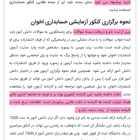
دارند پیشنهاد می شود
بجای بسته نقره ای از
بسته طلایی کنکور حسابداری
استفاده نمایند.
نحوه برگزاری کنکور آزمایشی حسابداری اخوان
پس از ثبت نام و دریافت بسته سوالات
برای پاسخگویی به سوالات دانش آموز باید
ابتدا جواب سوالات را با مداد مشکی نرم در پاسخبرگی که از طرف انتشارات برای او
ارسال شده است علامت بزند سپس با پسورد مشخص شده وارد سایت آزمون
انتشارات اخوان شود و جوابها را از پاسخ برگ به سایت و پنل شخصی خود منتقل
نماید( دقت داشته باشید لینک سایت آزمون و پسورد ورود از طریق انتشارات به
دانش آموز ارائه می شود. همچنین فیلم نحوه برگزاری آزمون هم در اختیار دانش
آموز قرار می گیرد.) پس از پایان زمان آزمون دانش آموز می تواند از طریق سایت
انتشارات اخوان به پنل شخصی خود مراجعه کند و کارنامه آزمون خود را مشاهده
نماید.
دقت داشته باشید این کارنامه کشوری بوده و با توجه به جامعه آماری بالای
تعداد شرکت کننده ها کارنامه از دقت بالایی برخوردار است. اطلاعات درج شده در
کارنامه عبارتند از : رتبه، درصد، تراز و ...
در کارنامه ارائه شده عددی به نام تراز وجود دارد اگر تراز دانش آموز به عدد 7500
نزدیک باشد این نشانگر آن است که داوطلب به راحتی می تواند در کنکور سراسری
در یک دانشگاه ایده ال قبول شود. ولی هر چقدر تراز دانش آموز از 7500 کمتر باشد