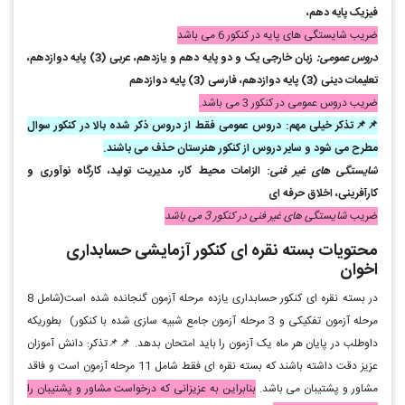
فیزیک پایه دهم،
ضریب شایستگی های پایه در کنکور 6 می باشد
دروس عمومی
:
زبان خارجی یک و دو پایه دهم و یازدهم، عربی (3) پایه دوازدهم،
تعلیمات دینی (3) پایه دوازدهم، فارسی (3) پایه دوازدهم
ضریب دروس عمومی در کنکور 3 می باشد.
📌📌تذکر خیلی مهم: دروس عمومی فقط از دروس ذکر شده بالا در کنکور سوال
مطرح می شود و سایر دروس از کنکور هنرستان حذف می باشند.
شایستگی های غیر فنی
: الزامات محیط کار، مدیریت تولید، کارگاه نوآوری و
کارآفرینی، اخلاق حرفه ای
ضریب
شایستگی های غیر فنی در کنکور 3 می باشد
محتویات بسته نقره ای کنکور آزمایشی حسابداری
اخوان
در بسته نقره ای کنکور حسابداری یازده مرحله آزمون گنجانده شده است(شامل 8
مرحله آزمون تفکیکی و 3 مرحله آزمون جامع شبیه سازی شده با کنکور) بطوریکه
داوطلب در پایان هر ماه یک آزمون را باید امتحان بدهد. 📌📌تذکر: دانش آموزان
عزیز دقت داشته باشند که بسته نقره ای فقط شامل 11 مرحله آزمون است و فاقد
مشاور و پشتیبان می باشد.
بنابراین به عزیزانی که درخواست مشاور و پشتیبان را