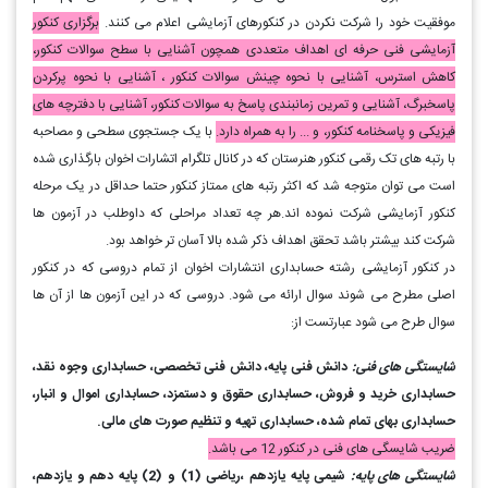
موفقیت خود را شرکت نکردن در کنکورهای آزمایشی اعلام می کنند.
برگزاری کنکور
آزمایشی فنی حرفه ای اهداف متعددی همچون آشنایی با سطح سوالات کنکور،
کاهش استرس، آشنایی با نحوه چینش سوالات کنکور ، آشنایی با نحوه پرکردن
پاسخبرگ، آشنایی و تمرین زمانبندی پاسخ به سوالات کنکور، آشنایی با دفترچه های
فیزیکی و پاسخنامه کنکور، و ... را به همراه دارد.
با یک جستجوی سطحی و مصاحبه
با رتبه های تک رقمی کنکور هنرستان که در کانال تلگرام اتشارات اخوان بارگذاری شده
است می توان متوجه شد که اکثر رتبه های ممتاز کنکور حتما حداقل در یک مرحله
کنکور آزمایشی شرکت نموده اند.هر چه تعداد مراحلی که داوطلب در آزمون ها
شرکت کند بیشتر باشد تحقق اهداف ذکر شده بالا آسان تر خواهد بود.
در کنکور آزمایشی رشته حسابداری انتشارات اخوان از تمام دروسی که در کنکور
اصلی مطرح می شوند سوال ارائه می شود. دروسی که در این آزمون ها از آن ها
سوال طرح می شود عبارتست از:
شایستگی های فنی
:
دانش فنی پایه، دانش فنی تخصصی، حسابداری وجوه نقد،
حسابداری خرید و فروش، حسابداری حقوق و دستمزد، حسابداری اموال و انبار،
حسابداری بهای تمام شده، حسابداری تهیه و تنظیم صورت های مالی.
ضریب شایسگی های فنی در کنکور 12 می باشد.
شایستگی های پایه
:
شیمی پایه یازدهم ،ریاضی (1) و (2) پایه دهم و یازدهم،