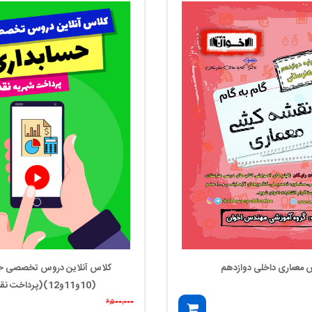
س معماری داخلی دوازدهم
کلاس آنلاین دروس تخصصی ح
(10و11و12)(پرداخت نقدی)
۶,۵۰۰,۰۰۰